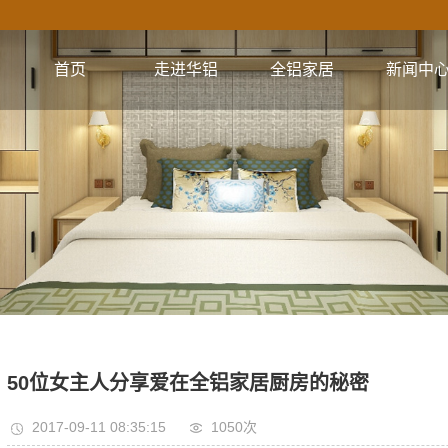
首页
走进华铝
全铝家居
新闻中
公司简介
全铝橱柜系列
公司新闻
企业文化
全铝衣柜系列
行业资讯
视频集锦
全铝电视柜系列
技术资讯
核心优势
全铝浴室柜系列
全铝餐边柜系列
全铝阳台柜系列
全铝书柜系列
50位女主人分享爱在全铝家居厨房的秘密
全铝鞋柜系列
2017-09-11 08:35:15
1050次
全铝门系列