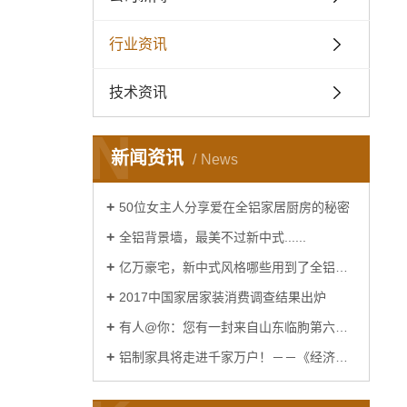
行业资讯
技术资讯
N
新闻资讯
News
50位女主人分享爱在全铝家居厨房的秘密
全铝背景墙，最美不过新中式......
亿万豪宅，新中式风格哪些用到了全铝家居......
2017中国家居家装消费调查结果出炉
有人@你：您有一封来自山东临朐第六届窗博会的邀请函
铝制家具将走进千家万户！－－《经济日报》报道！