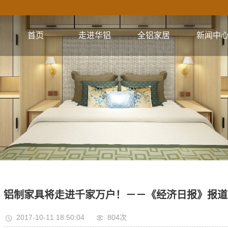
首页
走进华铝
全铝家居
新闻中
公司简介
全铝橱柜系列
公司新闻
企业文化
全铝衣柜系列
行业资讯
视频集锦
全铝电视柜系列
技术资讯
核心优势
全铝浴室柜系列
全铝餐边柜系列
全铝阳台柜系列
全铝书柜系列
铝制家具将走进千家万户！－－《经济日报》报道
全铝鞋柜系列
2017-10-11 18:50:04
804次
全铝门系列