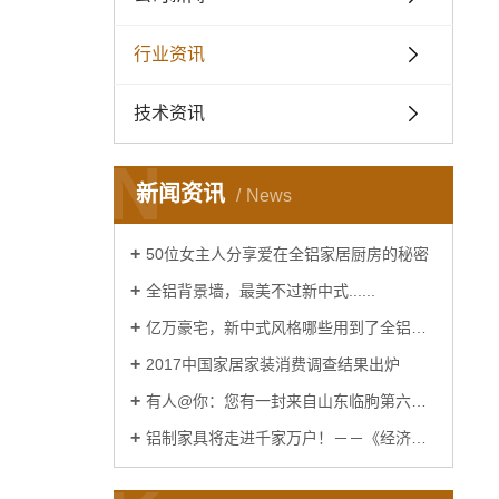
行业资讯
技术资讯
N
新闻资讯
News
50位女主人分享爱在全铝家居厨房的秘密
全铝背景墙，最美不过新中式......
亿万豪宅，新中式风格哪些用到了全铝家居......
2017中国家居家装消费调查结果出炉
有人@你：您有一封来自山东临朐第六届窗博会的邀请函
铝制家具将走进千家万户！－－《经济日报》报道！