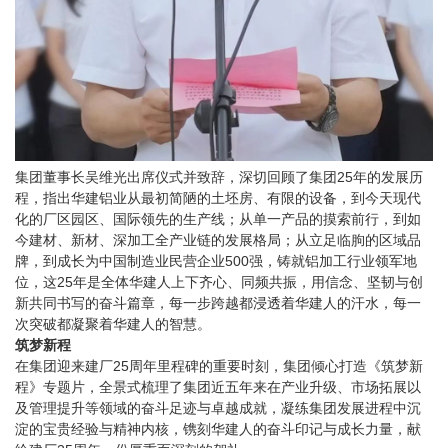
集团董事长吴维光出席仪式并致辞，深切回顾了集团25年的发展历
程，指出华建铝业从最初简陋的土坯房、有限的设备，到今天现代
化的厂区园区、国际领先的生产线；从单一产品的摸索前行，到如
今建材、新材、深加工全产业链的发展格局；从立足临朐的区域品
牌，到成长
为中国制造业民营企业500强，铸就铝加工行业领军地
位，这25年是全体华建人上下齐心、同频共振，用信念、坚韧与创
新共同书写的奋斗篇章，每一步跨越都浸透着华建人的汗水，每一
次突破都凝聚着华建人的智慧。
筑梦新程
在集团迎来建厂25周年里程碑的重要时刻，集团倾心打造《筑梦新
程》专题片，全景式梳理了集团近五年来在产业升级、市场拓展以
及管理提升等领域的奋斗足迹与卓越成就，凝练集团发展进程中沉
淀的宝贵经验与精神内核，镌刻华建人的奋斗印记与成长力量，献