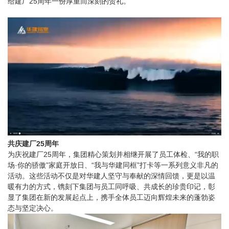
给建厂25周年一份厚重而深刻的贺礼。
共庆建厂25周年
为庆祝建厂25周年，集团精心策划并相继开展了员工体检、“我的职
场·你的骄傲”家庭开放日、“我与华建同框”打卡等一系列意义非凡的
活动。这些活动不仅是对华建人坚守与奉献的深情回馈，更是以温
暖有力的方式，镌刻下集团与员工同呼吸、共成长的珍贵印记，彰
显了集团在新的发展起点上，携手全体员工迈向辉煌未来的蓬勃姿
态与坚定决心。