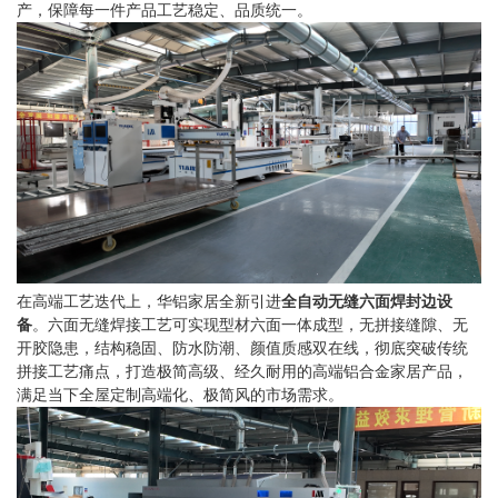
产，保障每一件产品工艺稳定、品质统一。
在高端工艺迭代上，华铝家居全新引进
全自动无缝六面焊封边设
备
。六面无缝焊接工艺可实现型材六面一体成型，无拼接缝隙、无
开胶隐患，结构稳固、防水防潮、颜值质感双在线，彻底突破传统
拼接工艺痛点，打造极简高级、经久耐用的高端铝合金家居产品，
满足当下全屋定制高端化、极简风的市场需求。