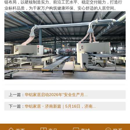
链布局，以硬核制造实力、前沿工艺水平、稳定交付能力，打造行
业标杆品质，为千家万户构筑健康环保、安心舒适的人居空间。
上一篇：
华铝家居启动2026年“安全生产月...
下一篇：
华铝家居・济南新篇｜5月16日，济南...