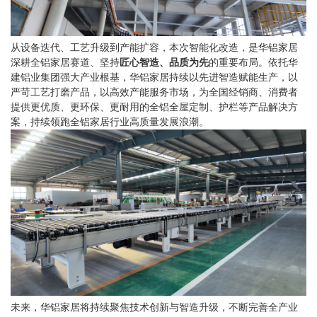
从设备迭代、工艺升级到产能扩容，本次智能化改造，是华铝家居
深耕
全铝家居
赛道、坚持
匠心智造、品质为先
的重要布局。依托华
建铝业集团强大产业根基，华铝家居持续以先进智造赋能生产，以
严苛工艺打磨产品，以高效产能服务市场，为全国经销商、消费者
提供更优质、更环保、更耐用的全铝全屋定制、护栏等产品解决方
案，持续领跑全铝家居行业高质量发展浪潮。
未来，华铝家居将持续聚焦技术创新与智造升级，不断完善全产业