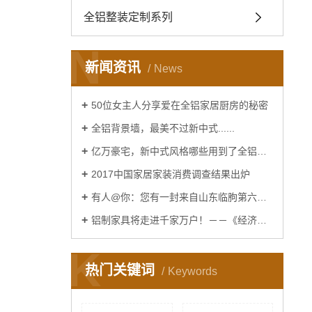
全铝整装定制系列
N
新闻资讯
News
50位女主人分享爱在全铝家居厨房的秘密
全铝背景墙，最美不过新中式......
亿万豪宅，新中式风格哪些用到了全铝家居......
2017中国家居家装消费调查结果出炉
有人@你：您有一封来自山东临朐第六届窗博会的邀请函
铝制家具将走进千家万户！－－《经济日报》报道！
K
热门关键词
Keywords