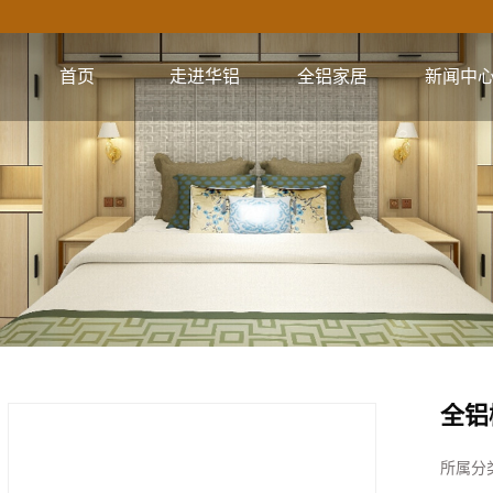
首页
走进华铝
全铝家居
新闻中
公司简介
全铝橱柜系列
公司新闻
企业文化
全铝衣柜系列
行业资讯
视频集锦
全铝电视柜系列
技术资讯
核心优势
全铝浴室柜系列
全铝餐边柜系列
全铝阳台柜系列
全铝书柜系列
全铝
全铝鞋柜系列
所属分
全铝门系列